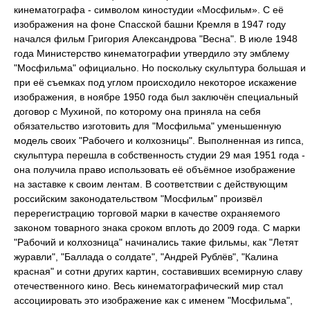
кинематографа - символом киностудии «Мосфильм». С её
изображения на фоне Спасской башни Кремля в 1947 году
начался фильм Григория Александрова "Весна". В июле 1948
года Министерство кинематографии утвердило эту эмблему
"Мосфильма" официально. Но поскольку скульптура большая и
при её съемках под углом происходило некоторое искажение
изображения, в ноябре 1950 года был заключён специальный
договор с Мухиной, по которому она приняла на себя
обязательство изготовить для "Мосфильма" уменьшенную
модель своих "Рабочего и колхозницы". Выполненная из гипса,
скульптура перешла в собственность студии 29 мая 1951 года -
она получила право использовать её объёмное изображение
на заставке к своим лентам. В соответствии с действующим
российским законодательством "Мосфильм" произвёл
перерегистрацию торговой марки в качестве охраняемого
законом товарного знака сроком вплоть до 2009 года. С марки
"Рабочий и колхозница" начинались такие фильмы, как "Летят
журавли", "Баллада о солдате", "Андрей Рублёв", "Калина
красная" и сотни других картин, составивших всемирную славу
отечественного кино. Весь кинематографический мир стал
ассоциировать это изображение как с именем "Мосфильма",